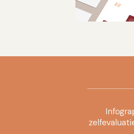
Infogra
zelfevaluat